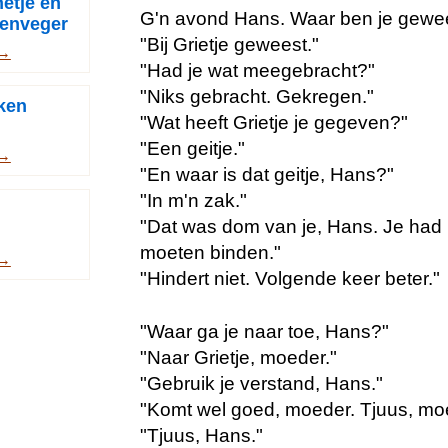
etje en
G'n avond Hans. Waar ben je gewe
eenveger
"Bij Grietje geweest."
 →
"Had je wat meegebracht?"
"Niks gebracht. Gekregen."
ken
"Wat heeft Grietje je gegeven?"
"Een geitje."
 →
"En waar is dat geitje, Hans?"
"In m'n zak."
"Dat was dom van je, Hans. Je had h
moeten binden."
 →
"Hindert niet. Volgende keer beter."
"Waar ga je naar toe, Hans?"
"Naar Grietje, moeder."
"Gebruik je verstand, Hans."
"Komt wel goed, moeder. Tjuus, mo
"Tjuus, Hans."