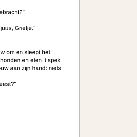
"
ebracht?"
uus, Grietje."
uw om en sleept het
honden en eten 't spek
touw aan zijn hand: niets
eest?"