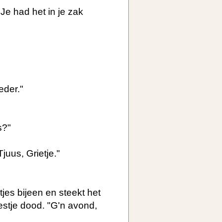
e had het in je zak
eder."
"
s?"
juus, Grietje."
tjes bijeen en steekt het
beestje dood. "G'n avond,