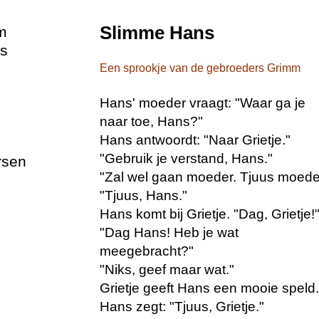
Slimme Hans
m
es
Een sprookje van de gebroeders Grimm
Hans' moeder vraagt: "Waar ga je
naar toe, Hans?"
Hans antwoordt: "Naar Grietje."
"Gebruik je verstand, Hans."
rsen
"Zal wel gaan moeder. Tjuus moede
"Tjuus, Hans."
Hans komt bij Grietje. "Dag, Grietje!
"Dag Hans! Heb je wat
meegebracht?"
"Niks, geef maar wat."
Grietje geeft Hans een mooie speld.
Hans zegt: "Tjuus, Grietje."