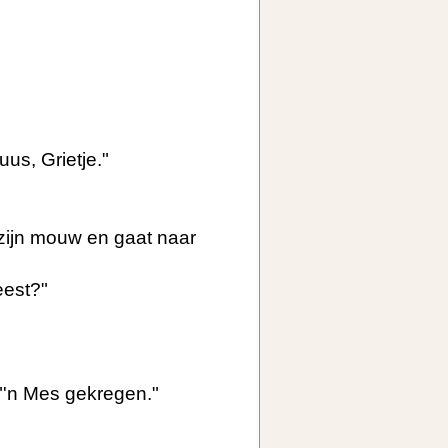
"
us, Grietje."
 zijn mouw en gaat naar
eest?"
,"'n Mes gekregen."