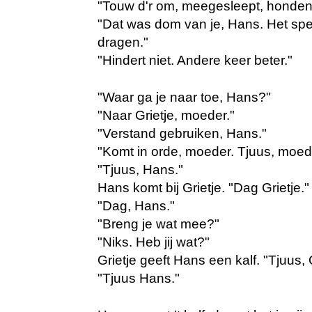
"Touw d'r om, meegesleept, honde
"Dat was dom van je, Hans. Het sp
dragen."
"Hindert niet. Andere keer beter."
"Waar ga je naar toe, Hans?"
"Naar Grietje, moeder."
"Verstand gebruiken, Hans."
"Komt in orde, moeder. Tjuus, moed
"Tjuus, Hans."
Hans komt bij Grietje. "Dag Grietje."
"Dag, Hans."
"Breng je wat mee?"
"Niks. Heb jij wat?"
Grietje geeft Hans een kalf. "Tjuus, G
"Tjuus Hans."