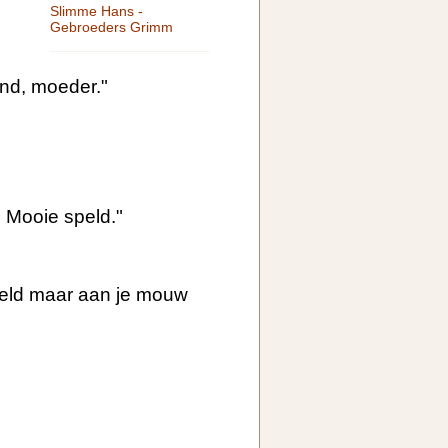
Slimme Hans -
Gebroeders Grimm
n
nd, moeder."
 Mooie speld."
peld maar aan je mouw