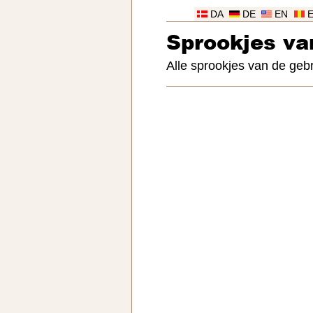
DA
DE
EN
Sprookjes v
Alle sprookjes van de ge