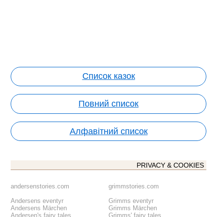
Список казок
Повний список
Алфавітний список
PRIVACY & COOKIES
andersenstories.com
grimmstories.com
Andersens eventyr
Grimms eventyr
Andersens Märchen
Grimms Märchen
Andersen's fairy tales
Grimms' fairy tales