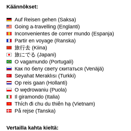
Käännökset:
Auf Reisen gehen
(Saksa)
Going a-travelling
(Englanti)
Inconvenientes de correr mundo
(Espanja)
Partir en voyage
(Ranska)
旅行去
(Kiina)
旅にでる
(Japani)
O vagamundo
(Portugali)
Как по белу свету скитаться
(Venäjä)
Seyahat Meraklısı
(Turkki)
Op reis gaan
(Hollanti)
O wędrowaniu
(Puola)
Il giramondo
(Italia)
Thích đi chu du thiên hạ
(Vietnam)
På rejse
(Tanska)
Vertailla kahta kieltä: