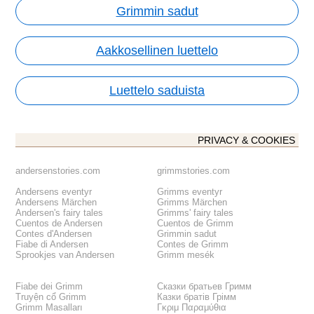
Grimmin sadut
Aakkosellinen luettelo
Luettelo saduista
PRIVACY & COOKIES
andersenstories.com
grimmstories.com
Andersens eventyr
Grimms eventyr
Andersens Märchen
Grimms Märchen
Andersen's fairy tales
Grimms' fairy tales
Cuentos de Andersen
Cuentos de Grimm
Contes d'Andersen
Grimmin sadut
Fiabe di Andersen
Contes de Grimm
Sprookjes van Andersen
Grimm mesék
Fiabe dei Grimm
Сказки братьев Гримм
Truyện cổ Grimm
Казки братів Грімм
Grimm Masalları
Γκριμ Παραμύθια