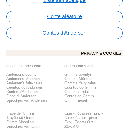
Liste alphabétique
Conte aléatoire
Contes d'Andersen
PRIVACY & COOKIES
andersenstories.com
grimmstories.com
Andersens eventyr
Grimms eventyr
Andersens Märchen
Grimms Märchen
Andersen's fairy tales
Grimms' fairy tales
Cuentos de Andersen
Cuentos de Grimm
Contes d'Andersen
Grimmin sadut
Fiabe di Andersen
Contes de Grimm
Sprookjes van Andersen
Grimm mesék
Fiabe dei Grimm
Сказки братьев Гримм
Truyện cổ Grimm
Казки братів Грімм
Grimm Masalları
Γκριμ Παραμύθια
Sprookjes van Grimm
格林童話