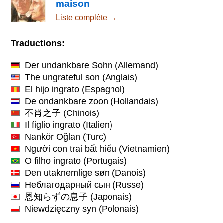
maison
Liste complète →
Traductions:
Der undankbare Sohn
(Allemand)
The ungrateful son
(Anglais)
El hijo ingrato
(Espagnol)
De ondankbare zoon
(Hollandais)
不肖之子
(Chinois)
Il figlio ingrato
(Italien)
Nankör Oğlan
(Turc)
Người con trai bất hiếu
(Vietnamien)
O filho ingrato
(Portugais)
Den utaknemlige søn
(Danois)
Неблагодарный сын
(Russe)
恩知らずの息子
(Japonais)
Niewdzięczny syn
(Polonais)