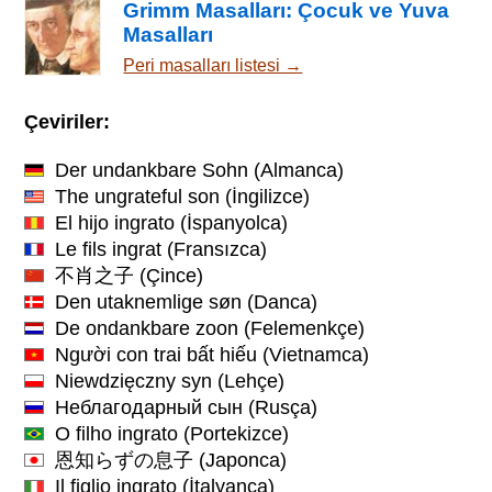
Grimm Masalları: Çocuk ve Yuva
Masalları
Peri masalları listesi →
Çeviriler:
Der undankbare Sohn
(Almanca)
The ungrateful son
(İngilizce)
El hijo ingrato
(İspanyolca)
Le fils ingrat
(Fransızca)
不肖之子
(Çince)
Den utaknemlige søn
(Danca)
De ondankbare zoon
(Felemenkçe)
Người con trai bất hiếu
(Vietnamca)
Niewdzięczny syn
(Lehçe)
Неблагодарный сын
(Rusça)
O filho ingrato
(Portekizce)
恩知らずの息子
(Japonca)
Il figlio ingrato
(İtalyanca)