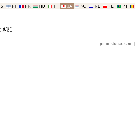
ES
FI
FR
HU
IT
JA
KO
NL
PL
PT
とぎ話
grimmstories.com