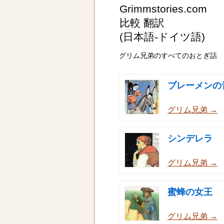
Grimmstories.com
比較 翻訳
(日本語-ドイツ語)
グリム兄弟のすべてのおとぎ話
ブレーメンの
グリム兄弟 →
シンデレラ
グリム兄弟 →
蜜蜂の女王
グリム兄弟 →