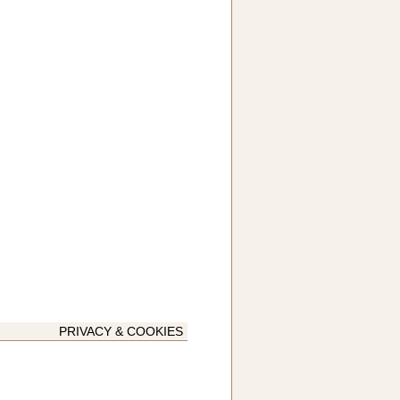
PRIVACY & COOKIES