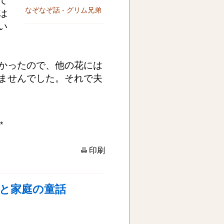
て
なぞなぞ話 - グリム兄弟
は
い
かったので、他の花には
ませんでした。それで夫
*
印刷
ちと家庭の童話