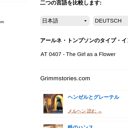
二つの言語を比較します:
om
アールネ・トンプソンのタイプ・イ
AT 0407 - The Girl as a Flower
Grimmstories.com
ヘンゼルとグレーテル
メルヘン 読む →
鉄のハンス