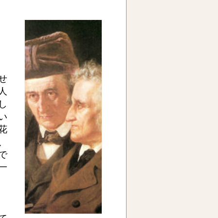
せ
人
し
い
花
、
で
一