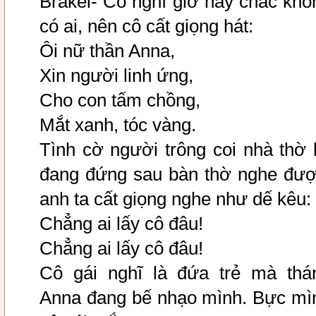
Brakel- Cô nghĩ giờ này chắc khô
có ai, nên cô cất giọng hát:
Ôi nữ thần Anna,
Xin người linh ứng,
Cho con tấm chồng,
Mắt xanh, tóc vàng.
Tình cờ người trông coi nhà thờ l
đang đứng sau bàn thờ nghe đượ
anh ta cất giọng nghe như dế kêu:
Chẳng ai lấy cô đâu!
Chẳng ai lấy cô đâu!
Cô gái nghĩ là đứa trẻ mà thá
Anna đang bế nhạo mình. Bực mì