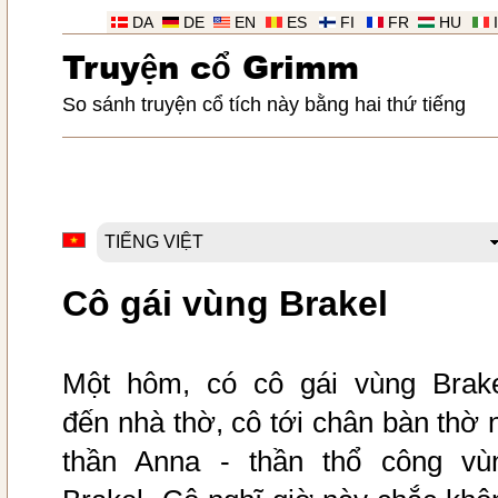
DA
DE
EN
ES
FI
FR
HU
Truy
ệ
n c
ổ
Grimm
So sánh truyện cổ tích này bằng hai thứ tiếng
Cô gái vùng Brakel
Một hôm, có cô gái vùng Brak
đến nhà thờ, cô tới chân bàn thờ 
thần Anna - thần thổ công vù