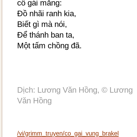
cô gái mắng:
Đồ nhãi ranh kia,
Biết gì mà nói,
Để thánh ban ta,
Một tấm chồng đã.
Dịch: Lương Văn Hồng, © Lương
Văn Hồng
/vi/grimm_truyen/co_gai_vung_brakel