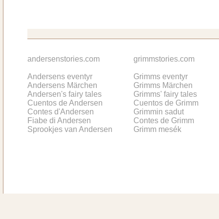
andersenstories.com
grimmstories.com
Andersens eventyr
Grimms eventyr
Andersens Märchen
Grimms Märchen
Andersen's fairy tales
Grimms' fairy tales
Cuentos de Andersen
Cuentos de Grimm
Contes d'Andersen
Grimmin sadut
Fiabe di Andersen
Contes de Grimm
Sprookjes van Andersen
Grimm mesék