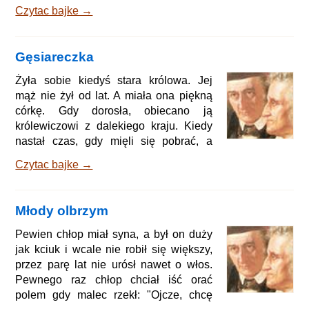
"Drogi ojcze, chcę śpiewającego
Czytac bajke →
skaczącego słowika. Ojciec rzekł: "Tak,
jeśli go dostanę, będziesz go miała,
Ucałował wszystkie trzy i wyruszył.
Gęsiareczka
Nadszedł wreszcie czas powrotu, dla
starszych córek miał już perły i
Żyła sobie kiedyś stara królowa. Jej
diamenty, lecz skaczącego,
mąż nie żył od lat. A miała ona piękną
śpiewającego skowronka dla
córkę. Gdy dorosła, obiecano ją
najmłodszej szukał po wszystkich
królewiczowi z dalekiego kraju. Kiedy
miejscach na pró
nastał czas, gdy mięli się pobrać, a
dziecko miało odjechać do obcego
Czytac bajke →
królestwa, stara zapakowała jej wiele
kosztownych przyborów i klejnotów,
złota i srebra, puchary i jednym słowem,
Młody olbrzym
wszystko, co należało do królewskiego
posagu, bo kochała swe dziecko z
Pewien chłop miał syna, a był on duży
całego serca. Dała jej także służkę,
jak kciuk i wcale nie robił się większy,
która miała z nią jechać, by oddać ją w
przez parę lat nie urósł nawet o włos.
ręce narzeczonego, każ
Pewnego raz chłop chciał iść orać
polem gdy malec rzekł: "Ojcze, chcę