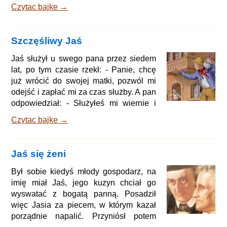
dnia, kiedy wierzyciele mieli mu już dom
Czytac bajke →
zabrać, nadszedł Pan Bóg ze świętym
Piotrem prosząc o nocleg. Jaś Kostera
im rzekł: - Czemu nie, możecie tu na
Szczęśliwy Jaś
noc zostać; ale nie mogę wam dać ani
łóżka, ani nic do jedzenia. Na co Pan
Jaś służył u swego pana przez siedem
Bóg powiedział, że jeśli ich tylko pod
lat, po tym czasie rzekł: - Panie, chcę
swój dach przyjmie, to już oni sami
już wrócić do swojej matki, pozwól mi
zatroszc
odejść i zapłać mi za czas służby. A pan
odpowiedział: - Służyłeś mi wiernie i
uczciwie; jaka praca, taka płaca. I dał
Czytac bajke →
mu kawał złota, tak wielki jak Jasiowa
głowa. Jaś wyciągnął z kieszeni
chusteczkę, owinął w nią bryłę złota,
Jaś się żeni
zarzucił ją sobie na ramię i ruszył w
drogę. Gdy tak sobie szedł i jedną nogę
Był sobie kiedyś młody gospodarz, na
wysuwał przed drugą, ujrzał jeźdźca,
imię miał Jaś, jego kuzyn chciał go
który świeży i wesół siedział na ładnym
wyswatać z bogatą panną. Posadził
ko
więc Jasia za piecem, w którym kazał
porządnie napalić. Przyniósł potem
dzban mleka i porządny kawał