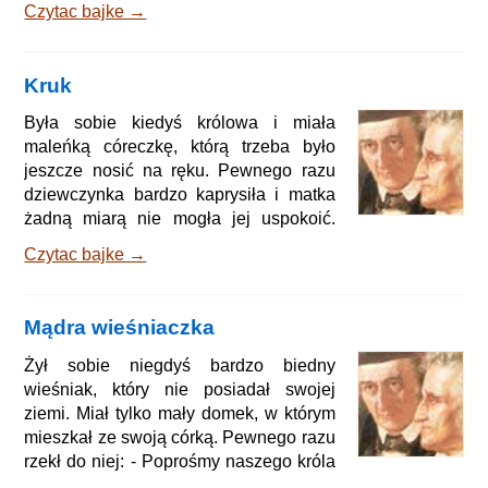
Czytac bajke →
myślał, że zarobi na nich dużo
pieniędzy, przyszła wieść, że zatonęły.
Zamiast bogatego człowieka, stał się
Kruk
biednym człowiekiem i nie pozostało
mu nic prócz pola przed miastem. By
Była sobie kiedyś królowa i miała
choć trochę przewietrzyć swój umysł z
maleńką córeczkę, którą trzeba było
nieszczęścia, poszedł na to pole, a gdy
jeszcze nosić na ręku. Pewnego razu
tak chodził tam i z powrot
dziewczynka bardzo kaprysiła i matka
żadną miarą nie mogła jej uspokoić.
Zniecierpliwiła się wreszcie i widząc
Czytac bajke →
stado kruków, lecące nad zamkiem,
otworzyła okno i rzekła: - Ach, gdybyś ty
była krukiem i w świat poleciała,
Mądra wieśniaczka
miałabym przynajmniej trochę spokoju!
Ledwie wypowiedziała te słowa,
Żył sobie niegdyś bardzo biedny
dziecko zamieniło się w kruka, wyrwało
wieśniak, który nie posiadał swojej
się z jej ramion i uleciało przez okno.
ziemi. Miał tylko mały domek, w którym
Przefrunęło szmat drogi i
mieszkał ze swoją córką. Pewnego razu
rzekł do niej: - Poprośmy naszego króla
o skrawek świeżo wykarczowanej