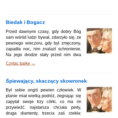
Biedak i Bogacz
Przed dawnymi czasy, gdy dobry Bóg
sam wśród ludzi bywał, zdarzyło się, że
pewnego wieczoru, gdy był zmęczony,
zapadła noc, nim znalazł schronienie.
Na jego drodze stały przed nim dwa
domy, jeden naprzeciwko drugiego,
Czytac bajke →
jeden był duży i piękny, a drugi mały i
lichy, duży należał do bogacza, a mały
do biedaka. Pan Bóg pomyślał sobie
Śpiewający, skaczący skowronek
tedy, że nie będzie zbyt uciążliwy dla
bogatego, jeśli u niego przenocuje.
Był sobie ongiś pewien człowiek. W
Bogaty, gdy usłyszał, jak ktoś puka do
planie miał wielką podróż, żegnając się
drzwi, otworzył okno i zapytał obcego,,
zapytał swoje trzy córki, co ma im
czego szuka. P
przywieźć. najstarsza chciała perły,
druga diamenty, trzecia zaś rzekła: