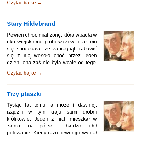
Czytac bajke →
ziemi. Gdy król ujrzał ich biedę,
podarował im ziemię, o którą prosili.
Wówczas ojciec i córka zaczęli ją orać,
Stary Hildebrand
by zasiać na niej kukurydzę i odrobinę
innego ziarna. Kiedy przeorali już całe
Pewien chłop miał żonę, która wpadła w
pole, znaleźli w ziemi moździerz
oko wiejskiemu proboszczowi i tak mu
wykonany ze szczerego złota. - Córko, –
się spodobała, że zapragnął zabawić
rzekł ojciec - król
się z nią wesoło choć przez jeden
dzień; ona zaś nie była wcale od tego.
Rzekł więc raz jegomość do baby: -
Czytac bajke →
Wiecie co, miła gospodyni, przyszło mi
właśnie do głowy, jakim sposobem
moglibyśmy zabawić się razem
Trzy ptaszki
któregoś dnia. Słuchajcie, co macie
zrobić: w środę położycie się do łóżka i
Tysiąc lat temu, a może i dawniej,
powiecie waszemu staremu, żeście
rządzili w tym kraju sami drobni
chora, lamentować i zawodzić
królikowie. Jeden z nich mieszkał w
będziecie aż do niedzieli. W tę to niedz
zamku na górze i bardzo lubił
polowanie. Kiedy razu pewnego wybrał
się wraz ze swymi myśliwymi na łowy, u