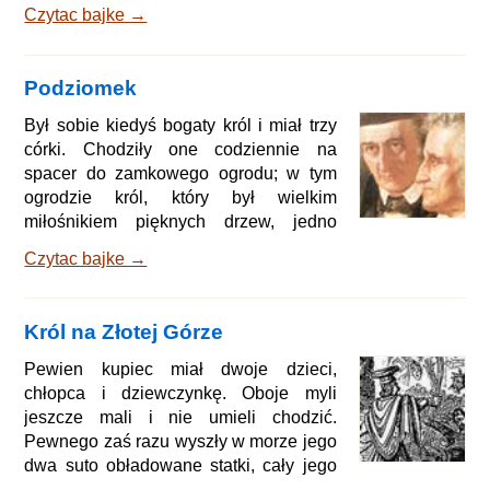
wyjść z tobą. "Chcesz wyjść ze mną?
Czytac bajke →
rzekł ojciec, "Zostań tu, bo tam na nic
się nie przydasz, mógłbyś się jeszcze
zgubić. Paluszek zaczął płakać i dla
Podziomek
świętego spokoju ojciec wsadził go do
kieszeni i wziął ze sobą. Na polu
Był sobie kiedyś bogaty król i miał trzy
wciągnął go z powrotem i posadził w
córki. Chodziły one codziennie na
świeżej bruździe. Gdy tak siedział,
spacer do zamkowego ogrodu; w tym
poprzez góry przy
ogrodzie król, który był wielkim
miłośnikiem pięknych drzew, jedno
drzewo lubił szczególnie i zapowiedział,
Czytac bajke →
że kto zerwie z niego choć jedno jabłko,
tego przeklnie, aby się zapadł sto sążni
pod ziemię. Nadeszła jesień i jabłka na
Król na Złotej Górze
owym drzewie stały się czerwone jak
krew. Trzy córki króla chodziły dzień w
Pewien kupiec miał dwoje dzieci,
dzień pod jabłonkę, żeby sprawdzić, czy
chłopca i dziewczynkę. Oboje myli
wiatr przypadkiem nie strącił z niej choć
jeszcze mali i nie umieli chodzić.
jed
Pewnego zaś razu wyszły w morze jego
dwa suto obładowane statki, cały jego
majątek na w nich tkwił. Gdy już sobie