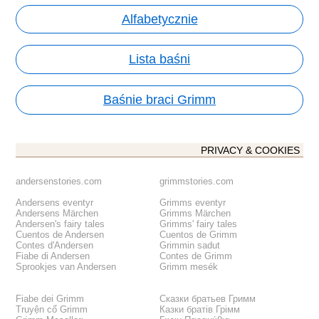
Alfabetycznie
Lista baśni
Baśnie braci Grimm
PRIVACY & COOKIES
andersenstories.com
grimmstories.com
Andersens eventyr
Grimms eventyr
Andersens Märchen
Grimms Märchen
Andersen's fairy tales
Grimms' fairy tales
Cuentos de Andersen
Cuentos de Grimm
Contes d'Andersen
Grimmin sadut
Fiabe di Andersen
Contes de Grimm
Sprookjes van Andersen
Grimm mesék
Fiabe dei Grimm
Сказки братьев Гримм
Truyện cổ Grimm
Казки братів Грімм