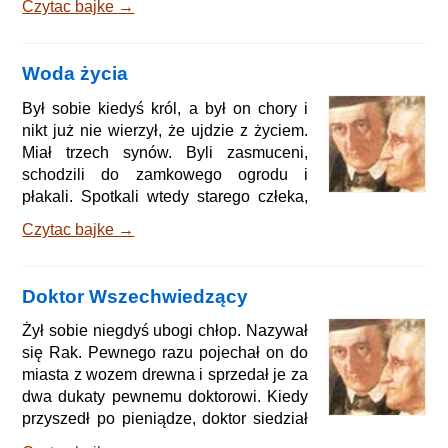
Czytac bajke →
stóp góry trzy dzieweczki pasły stadko
krów. Na widok królewskiego orszaku
najstarsza z dziewcząt zawołała do
Woda życia
swych towarzyszek, wskazując króla: -
Helo! Helo! Albo dostanę tego, albo nie
Był sobie kiedyś król, a był on chory i
chcę żadnego! Na co odpowiedziała
nikt już nie wierzył, że ujdzie z życiem.
zza góry druga z dziewcząt, wskazując
Miał trzech synów. Byli zasmuceni,
jeźdźca po królewskiej prawicy
schodzili do zamkowego ogrodu i
płakali. Spotkali wtedy starego człeka,
który zapytał o ich smutek. Powiedzieli
Czytac bajke →
mu, że ojciec jest tak chory, iż z
pewnością umrze, bo nie potrafią mu
pomóc. Starzec rzekł tedy "Znam
Doktor Wszechwiedzący
środek, to wody życia, gdy się jej napije,
będzie zdrowy, trudno ją jednak
Żył sobie niegdyś ubogi chłop. Nazywał
znaleźć. Najstarszy rzekł "Już ja ją
się Rak. Pewnego razu pojechał on do
znajdę. Poszedł do chorego króla i
miasta z wozem drewna i sprzedał je za
poprosił, by pozwolił
dwa dukaty pewnemu doktorowi. Kiedy
przyszedł po pieniądze, doktor siedział
właśnie przy obiedzie. Chłopu tak się