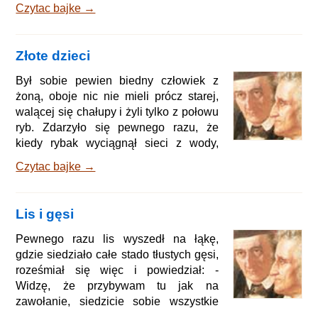
Czytac bajke →
pszennego chleba, dał Jasiowi do ręki
świeżo wypuszczonego z mennicy
lśniącego halerza i powiedział: - Jasiu,
Złote dzieci
trzymaj mocno tego halerza, a chleb
krusz do mleka i siedź, nie ruszaj się z
Był sobie pewien biedny człowiek z
miejsca aż do mego powrotu. - Dobrze -
żoną, oboje nic nie mieli prócz starej,
odparł Jaś - zrobię wszystko jak należy.
walącej się chałupy i żyli tylko z połowu
Swat włożył stare, połata
ryb. Zdarzyło się pewnego razu, że
kiedy rybak wyciągnął sieci z wody,
znalazł w nich złotą rybkę. A gdy ją ze
Czytac bajke →
zdumieniem oglądał, rybka odezwała
się nagle ludzkim głosem: - Słuchaj,
człowieku, jeśli puścisz mnie z
Lis i gęsi
powrotem do wody, zamienię twoją
chałupę we wspaniały zamek. Lecz
Pewnego razu lis wyszedł na łąkę,
rybak odparł: - Na cóż mi zamek, gdy
gdzie siedziało całe stado tłustych gęsi,
nie mam co jeść? A złota rybka
roześmiał się więc i powiedział: -
ciągnęła: - Pomyślałam i o tym. W
Widzę, że przybywam tu jak na
zawołanie, siedzicie sobie wszystkie
grzecznie w gromadce, mogę was zaraz