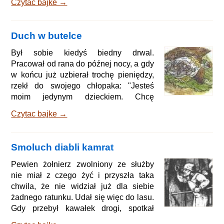
Czytac bajke →
spodobało piękne nakrycie i wspaniałe
jedzenie, że zapytał doktora, czy i on
nie mógłby zostać doktorem. - O, tak -
Duch w butelce
odparł doktor - to bardzo łatwo. - A cóż
mam robić w tym celu? - zapytał chłop. -
Był sobie kiedyś biedny drwal.
Najpierw kup sobie elementarz, taki, w
Pracował od rana do późnej nocy, a gdy
którym w środku jest piękny kogut.
w końcu już uzbierał trochę pieniędzy,
rzekł do swojego chłopaka: "Jesteś
moim jedynym dzieckiem. Chcę
przeznaczyć pieniądze zarobione w
Czytac bajke →
pocie czoła na twoje nauki. Naucz się
czegoś porządnego, a będziesz mnie
mógł nakarmić, gdy moje członki staną
Smoluch diabli kamrat
się sztywne i będę musiał siedzieć w
domu. Poszedł tedy chłopiec do
Pewien żołnierz zwolniony ze służby
wielkich szkół i uczył się pilnie, a
nie miał z czego żyć i przyszła taka
nauczyciele go chwalili i został tam
chwila, że nie widział już dla siebie
przez pewien czas. Gdy skończył już
żadnego ratunku. Udał się więc do lasu.
parę
Gdy przebył kawałek drogi, spotkał
małego człowieczka, a był to diabeł we