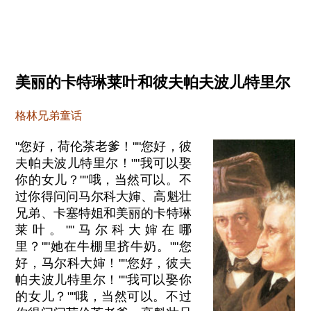
美丽的卡特琳莱叶和彼夫帕夫波儿特里尔
格林兄弟童话
"您好，荷伦茶老爹！""您好，彼
夫帕夫波儿特里尔！""我可以娶
你的女儿？""哦，当然可以。不
过你得问问马尔科大婶、高魁壮
兄弟、卡塞特姐和美丽的卡特琳
莱叶。""马尔科大婶在哪
里？""她在牛棚里挤牛奶。""您
好，马尔科大婶！""您好，彼夫
帕夫波儿特里尔！""我可以娶你
的女儿？""哦，当然可以。不过