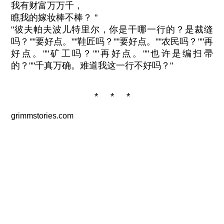
我有财富万万千，
瞧我的嫁妆棒不棒？ "
"彼夫帕夫波儿特里尔，你是干哪一行的？是裁缝
吗？""要好点。""鞋匠吗？""要好点。""农民吗？""再
好点。""矿工吗？""再好点。""也许是编扫帚
的？""千真万确。难道我这一行不好吗？"
* * *
grimmstories.com