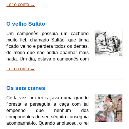
mulher rezasse dia e noite para tê-los,
Ler o conto →
não apareciam. A frente da casa havia
uma amoreira. Certa vez, no inverno, a
mulher estava debaixo da amoreira
O velho Sultão
descascando uma maçã e,
inadvertidamente, cortou o dedo; o
Um camponês possuia um cachorro
sangue, escorrendo, caiu na neve. - Ah,
muito fiel, chamado Sultão, que tinha
- disse a mulher com profundo suspiro,
ficado velho e perdera todos os dentes,
olhando tristonha para aquele
de modo que não podia apanhar mais
nada. Um dia, estava o camponês com
sua mulher à porta de casa e dizia: -
Ler o conto →
Amanhã vou matar o velho Sultão, pois
já não serve para nada. A mulher, que
tinha pena do animal tão fiel, disse: -
Os seis cisnes
Ele nos serviu, honestamente, durante
muitos anos! Bem poderiamos sustentá-
Certa vez, um rei caçava numa grande
lo caridosamente. - Qual o quê, - volveu
floresta e perseguia a caça com tal
o homem; - tu estás louca! não tem mais
empenho que nenhum dos
um dente
componentes do seu séquito conseguia
acompanhá-lo. Quando anoiteceu, o rei