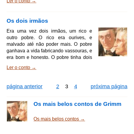
Ler o conto →
voltar, quero encontrar qualquer coisa
bem quentinha em cima da mesa, para
matar a fome; e cerveja bem fresquinha
Os dois irmãos
para matar a sede. - Está bem, querido
Frederico, - respondeu a mulher; -
Era uma vez dois irmãos, um rico e
podes ir sossegado, que arranjarei tudo
outro pobre. O rico era ourives, e
direitinho. Ao se aproximar u hora do
malvado até não poder mais. O pobre
almoço, ela tirou uma s
ganhava a vida fabricando vassouras, e
era bom e honesto. O pobre tinha dois
filhos, dois gêmeos iguaizinhos como
Ler o conto →
duas gotas d'água. De vez em quando,
eles iam até à casa do rico e, às vezes,
ganhavam umas sobras de comida. Um
página anterior
2
3
4
próxima página
dia, o fabricante de vassouras foi até o
bosque apanhar uns gravetos de bétula
e viu um pássaro todo dourado, mais
Os mais belos contos de Grimm
bonito do que qualquer outra ave que
ele jamais tive
Os mais belos contos →