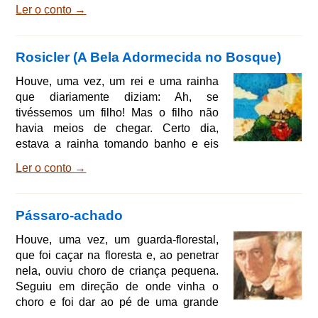
deteve-se, olhou à sua volta e viu que
Ler o conto →
se tinha extraviado. Procurou um
caminho para sair da floresta, mas não
o encontrou. Nisso viu aproximar-se
Rosicler (A Bela Adormecida no Bosque)
uma velha com a cabeça bamboleante;
era uma bruxa. - Boa mulher, - disse-lhe
Houve, uma vez, um rei e uma rainha
ele, - não poderíeis indicar-me o
que diariamente diziam: Ah, se
caminho através da floresta? - Oh, sim,
tivéssemos um filho! Mas o filho não
Majestade, - respondeu ela - po
havia meios de chegar. Certo dia,
estava a rainha tomando banho e eis
que da água pula uma rã dizendo-lhe: -
Ler o conto →
Teu desejo se realizará; antes que
tenha decorrido um ano, terás uma
menina. A profecia da rã confirmou-se e
Pássaro-achado
a rainha teve uma menina tão linda que
o rei não cabia em si de alegria e
Houve, uma vez, um guarda-florestal,
organizou uma esplêndida festa. Não
que foi caçar na floresta e, ao penetrar
só convidou os parentes, amigos e
nela, ouviu choro de criança pequena.
conhecidos, como também as fadas,
Seguiu em direção de onde vinha o
choro e foi dar ao pé de uma grande
árvore, em cima da qual, deitada nos