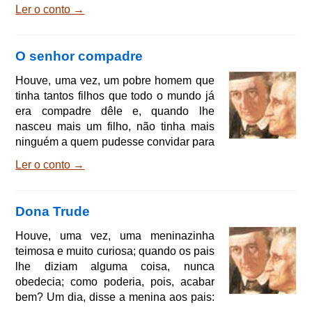
A franguinha subiu, sentou-se ao lado
Ler o conto →
do franguinho e partiram. Logo mais
adiante, encontraram uma gata, que
lhes perguntou para onde iam. O
O senhor compadre
franguinho respondeu: Nós vamos para
fora, Para a casa onde o Senhor Korbes
Houve, uma vez, um pobre homem que
mora. - Levai-me convosco! - pediu a
tinha tantos filhos que todo o mundo já
gata. - Com muito gosto, - respondeu o
era compadre dêle e, quando lhe
franguinho, - senta-te
nasceu mais um filho, não tinha mais
ninguém a quem pudesse convidar para
padrinho. Ele não sabia que fazer;
Ler o conto →
muito preocupado, deitou-se e
adormeceu. Sonhou que devia ficar
diante da porta da cidade e convidar
Dona Trude
para padrinho o primeiro que passasse
por êle. Quando acordou, decidiu
Houve, uma vez, uma meninazinha
obedecer ao sonho; ficou diante da
teimosa e muito curiosa; quando os pais
porta da cidade e convidou o primeiro
lhe diziam alguma coisa, nunca
que passou por êle. O forasteiro presen
obedecia; como poderia, pois, acabar
bem? Um dia, disse a menina aos pais:
- Ouvi falar tanto de dona Trude que