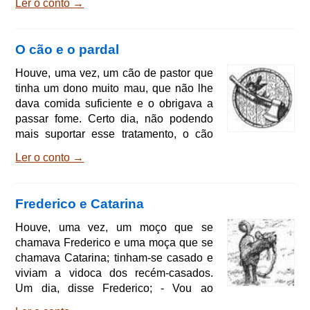
Ler o conto →
uma. Avisaram o rei e ele ordenou que
todas as noites ficasse um guarda
vigiando debaixo da macieira. O rei
O cão e o pardal
tinha três filhos: ao anoitecer, mandou o
mais velho ficar no jardim, mas este, à
Houve, uma vez, um cão de pastor que
meia-noite, não pôde resistir ao sono e,
tinha um dono muito mau, que não lhe
na manhã seguinte, faltou mais uma
dava comida suficiente e o obrigava a
maçã. Na outra noit
passar fome. Certo dia, não podendo
mais suportar esse tratamento, o cão
resolveu ir embora, apesar de sentir
Ler o conto →
muita tristeza. Pelo caminho, encontrou
um pardal, que lhe disse: - Por quê
estás assim tão triste, meu irmão? -
Frederico e Catarina
Estou com fome e não tenho o que
comer, - respondeu o cão. - Se o mal é
Houve, uma vez, um moço que se
esse, vem comigo à cidade e eu te
chamava Frederico e uma moça que se
arranjarei o que comer, - disse o pardal.
chamava Catarina; tinham-se casado e
E assim foram os
viviam a vidoca dos recém-casados.
Um dia, disse Frederico; - Vou ao
campo, querida Catarina, e, quando eu