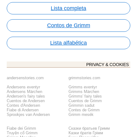
Lista completa
Contos de Grimm
Lista alfabética
PRIVACY & COOKIES
andersenstories.com
grimmstories.com
Andersens eventyr
Grimms eventyr
Andersens Märchen
Grimms Märchen
Andersen's fairy tales
Grimms' fairy tales
Cuentos de Andersen
Cuentos de Grimm
Contes d'Andersen
Grimmin sadut
Fiabe di Andersen
Contes de Grimm
Sprookjes van Andersen
Grimm mesék
Fiabe dei Grimm
Сказки братьев Гримм
Truyện cổ Grimm
Казки братів Грімм