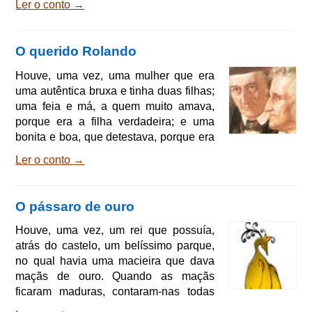
Ler o conto →
palha. O rei, arregalando os olhos,
pensou consigo mesmo: Esse é um
negócio excelente para mim!, pois ele
O querido Rolando
era um poço de ambição o nada lhe
chegava. Então, disse ao moleiro: - Se
Houve, uma vez, uma mulher que era
tua filha é na realidade tão engenhosa
uma autêntica bruxa e tinha duas filhas;
como dizes, traze-a amanhã ao palácio;
uma feia e má, a quem muito amava,
quero submetê-la
porque era a filha verdadeira; e uma
bonita e boa, que detestava, porque era
sua enteada. Certa vez, a enteada
Ler o conto →
ganhou um avental muito bonito. que
agradou particularmente à outra; cheia
de inveja, esta disse à mãe que queria
O pássaro de ouro
a todo custo o avental. - Fica
sossegada, minha filha, que hás de tê-
Houve, uma vez, um rei que possuía,
lo, - disse a velha. - Tua irmã merecia
atrás do castelo, um belíssimo parque,
estar morta há muito tempo; esta noite,
no qual havia uma macieira que dava
quando estiver
maçãs de ouro. Quando as maçãs
ficaram maduras, contaram-nas todas
mas, logo na manhã seguinte, faltava