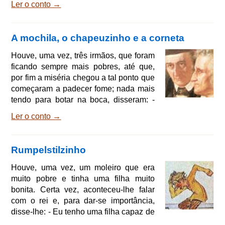
Ler o conto →
de neve que caíam lá fora e, por isso,
espetou o dedo com a agulha e três
gotas de sangue caíram na neve.
A mochila, o chapeuzinho e a corneta
Aquele vermelho em cima do branco
ficou tão bonito que ela pensou: Eu
Houve, uma vez, três irmãos, que foram
queria ter um neném assim, que fosse
ficando sempre mais pobres, até que,
branco como a neve, vermelho como o
por fim a miséria chegou a tal ponto que
sangue e negro como a made
começaram a padecer fome; nada mais
tendo para botar na boca, disseram: -
Assim não podemos continuar; é melhor
Ler o conto →
sair a correr mundo para ver se
encontramos dona sorte. Puseram-se a
caminho e foram andando por estradas
Rumpelstilzinho
íngremes, campos e bosques, mas
nada de encontrar a sorte. Um belo dia,
Houve, uma vez, um moleiro que era
chegaram a uma grande floresta, no
muito pobre e tinha uma filha muito
meio da qual havia um morro;
bonita. Certa vez, aconteceu-lhe falar
aproximaram-se dele e viram q
com o rei e, para dar-se importância,
disse-lhe: - Eu tenho uma filha capaz de
fiar e transformar em ouro a simples