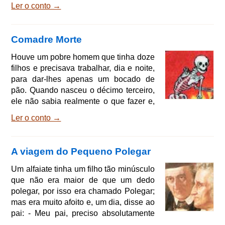
Ler o conto →
tenho vontade de ir à sua casa; dizem
por ai que a casa dela tem um aspecto
tão esquisto e que tem tantas coisas
Comadre Morte
estranhas li! Estou morrendo de
curiosidade. Os pais proibiram-na
Houve um pobre homem que tinha doze
severamente, dizendo: - Dona Trude é
filhos e precisava trabalhar, dia e noite,
uma mulher ruim, que faz coisas
para dar-lhes apenas um bocado de
anormais; se fores lá, não serás mais
pão. Quando nasceu o décimo terceiro,
ele não sabia realmente o que fazer e,
na sua aflição, saiu para a estrada a fim
Ler o conto →
de convidar o primeiro que aparecesse
para servir-lhe de padrinho. A primeira
pessoa que encontrou foi o bom Deus.
A viagem do Pequeno Polegar
O bom Deus, que já sabia o que lhe
pesava no coração, disse-lhe: - Pobre
Um alfaiate tinha um filho tão minúsculo
homem, causas-me dó; vou batizar teu
que não era maior de que um dedo
filho, cuidarei dele e o tornarei feliz nes
polegar, por isso era chamado Polegar;
mas era muito afoito e, um dia, disse ao
pai: - Meu pai, preciso absolutamente
sair e conhecer o mundo. - Está bem,