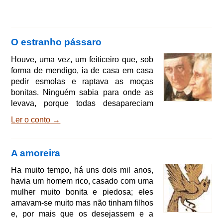
O estranho pássaro
Houve, uma vez, um feiticeiro que, sob
forma de mendigo, ia de casa em casa
pedir esmolas e raptava as moças
bonitas. Ninguém sabia para onde as
levava, porque todas desapareciam
sem deixar vestígios. Um dia,
Ler o conto →
apresentou-se à porta de um homem
que tinha três filhas muito bonitas. Tinha
o aspecto de um pobrezinho
A amoreira
maltrapilho, com um saco às costas,
como se fosse para guardar o que
Ha muito tempo, há uns dois mil anos,
recebia. Pediu a caridade de um pouco
havia um homem rico, casado com uma
de comida e, quando a filha mais velha
mulher muito bonita e piedosa; eles
chegou à porta para dar-lhe um pedaço
amavam-se muito mas não tinham filhos
de
e, por mais que os desejassem e a