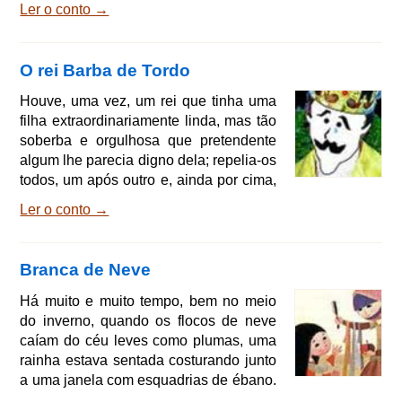
Ler o conto →
galhos, estava uma criancinha. A mãe
havia adormecido debaixo da árvore
com o filhinho no colo e uma ave de
O rei Barba de Tordo
rapina, avistando-o, desceu voando,
agarrou-o com o bico e levou-o para o
Houve, uma vez, um rei que tinha uma
alto da árvore. O guarda-florestal trepou
filha extraordinariamente linda, mas tão
na árvore e foi buscá-lo, e pensava:
soberba e orgulhosa que pretendente
levá-lo-ás para
algum lhe parecia digno dela; repelia-os
todos, um após outro e, ainda por cima,
fazia troça deles. Certo dia, o rei
Ler o conto →
organizou uma grande festa e convidou,
das regiões vizinhas e distantes, todos
os homens que desejassem casar.
Branca de Neve
Foram colocados todos em fila, de
acordo com as próprias categorias e
Há muito e muito tempo, bem no meio
nobreza: primeiro os reis, depois os
do inverno, quando os flocos de neve
duques, os príncipes, os condes, os
caíam do céu leves como plumas, uma
barões e, por f
rainha estava sentada costurando junto
a uma janela com esquadrias de ébano.
Costurava distraída, olhando os flocos