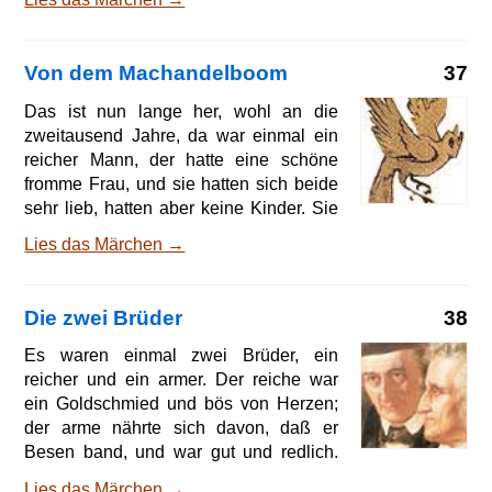
Jüngste hatte er umsonst aller
alter Mann, der fragte sie nach ihrem
Kummer. Sie sagten ihm, ihr Vater wäre
so krank, daß er wohl sterben würde,
Von dem Machandelboom
37
denn es wollte ihm nichts helfen. Da
sprach der Alte 'ich weiß ein Mittel, das
Das ist nun lange her, wohl an die
ist das Wasser des Lebens, wenn er
zweitausend Jahre, da war einmal ein
davon trinkt, so wird er wieder gesund:
reicher Mann, der hatte eine schöne
es ist aber schwer zu finden.' Der älteste
fromme Frau, und sie hatten sich beide
sagte 'ich will es schon finden,' ging
sehr lieb, hatten aber keine Kinder. Sie
zum kranken König und bat ihn, e
wünschten sich aber sehr welche, und
Lies das Märchen →
die Frau betete darum soviel Tag und
Nacht; aber sie kriegten und kriegten
keine. Vor ihrem Hause war ein Hof,
Die zwei Brüder
38
darauf stand ein Machandelbaum. Unter
dem stand die Frau einstmals im Winter
Es waren einmal zwei Brüder, ein
und schälte sich einen Apfel, und als sie
reicher und ein armer. Der reiche war
sich den Apfel so schälte, da schnitt sie
ein Goldschmied und bös von Herzen;
sich in den Finger, und das Blut fiel in
der arme nährte sich davon, daß er
den Schnee. Ach, sagte die Frau und
Besen band, und war gut und redlich.
seufzte so recht tief auf,
Der arme hatte zwei Kinder, das waren
Lies das Märchen →