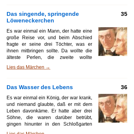
meinem Tode dich wieder vermählen
willst, so nimm keine, die nicht ebenso
Das singende, springende
35
schön ist, als ich bin, und die nicht
Löweneckerchen
solche Haare hat, wie ich habe; das
mußt du mir versprechen!« Nachdem es
Es war einmal ein Mann, der hatte eine
ihr der König versprochen hatte, tat sie
große Reise vor, und beim Abschied
die Augen zu und starb. Der König war
fragte er seine drei Töchter, was er
lange Zeit nicht zu trösten und dachte
ihnen mitbringen sollte. Da wollte die
nicht daran, eine zweite Frau zu ne
älteste Perlen, die zweite wollte
Diamanten, die dritte aber sprach:
Lies das Märchen →
Lieber Vater, ich wünsche mir ein
singendes, springendes
Löweneckerchen (Lerche). Der Vater
Das Wasser des Lebens
36
sagte: Ja, wenn ich es kriegen kann,
sollst du es haben, küsste alle drei und
Es war einmal ein König, der war krank,
zog fort. Als nun die Zeit kam, dass er
und niemand glaubte, daß er mit dem
wieder auf dem Heimweg war, so hatte
Leben davonkäme. Er hatte aber drei
er Perlen und Diamanten für die
Söhne, die waren darüber betrübt,
ältesten gekauft, aber das singende,
gingen hinunter in den Schloßgarten
springende Löweneckerchen für die
und weinten. Da begegnete ihnen ein
Lies das Märchen →