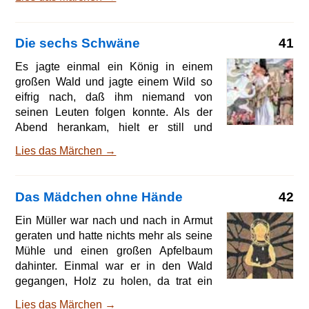
ich
die Tür zu und verriegelte sie. Wenn er
aber am Morgen die Türe aufschloß, so
sah er, daß ihre Schuhe zertanzt waren,
Die sechs Schwäne
41
und niemand konnte herausbringen, wie
das zugegangen war. Da ließ der König
Es jagte einmal ein König in einem
ausrufen, wers könnte ausfindig
großen Wald und jagte einem Wild so
machen, wo sie in der Nacht tanzten,
eifrig nach, daß ihm niemand von
der sollte sich eine davon zur Frau
seinen Leuten folgen konnte. Als der
wählen und nach seinem Tod König
Abend herankam, hielt er still und
sein: wer sich aber meldete und es nach
blickte um sich, da sah er, daß er sich
Lies das Märchen →
drei Tagen und Nä
verirrt hatte. Er suchte einen Ausgang,
konnte aber keinen finden. Da sah er
eine alte Frau mit wackelndem Kopfe,
Das Mädchen ohne Hände
42
die auf ihn zukam; das war aber eine
Hexe. Liebe Frau, sprach er zu ihr,
Ein Müller war nach und nach in Armut
könnt Ihr mir nicht den Weg durch den
geraten und hatte nichts mehr als seine
Wald zeigen? O ja, Herr König,
Mühle und einen großen Apfelbaum
antwortete sie, das kann ich wohl, aber
dahinter. Einmal war er in den Wald
es ist eine Bedingung dabei, wenn Ihr
gegangen, Holz zu holen, da trat ein
die nicht erfüllt, so kommt Ihr
alter Mann zu ihm, den er noch niemals
Lies das Märchen →