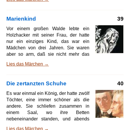
Zwillingsbrüder und sich so ähnlich wie
ein Tropfen Wasser dem andern. Die
zwei Knaben gingen in des Reichen
Marienkind
39
Haus ab und zu und erhielten von dem
Abfall manchmal etwas zu essen. Es
Vor einem großen Walde lebte ein
trug sich zu, daß der arme Mann, als er
Holzhacker mit seiner Frau, der hatte
in den Wald ging, Reisig zu holen,
nur ein einziges Kind, das war ein
einen Vogel sah, der ganz golden war
Mädchen von drei Jahren. Sie waren
und so schön, wie ihm noch niemals
aber so arm, daß sie nicht mehr das
einer vor Augen gekommen war. Da hob
tägliche Brot hatten und nicht wußten,
Lies das Märchen →
er ein Steinchen a
was sie ihm sollten zu essen geben.
Eines Morgens ging der Holzhacker
voller Sorgen hinaus in den Wald an
Die zertanzten Schuhe
40
seine Arbeit, und wie er da Holz hackte,
stand auf einmal eine schöne große
Es war einmal ein König, der hatte zwölf
Frau vor ihm, die hatte eine Krone von
Töchter, eine immer schöner als die
leuchtenden Sternen auf dem Haupt
andere. Sie schliefen zusammen in
und sprach zu ihm: Ich bin die Jungfrau
einem Saal, wo ihre Betten
Maria, die Mutter des Christkindleins: du
nebeneinander standen, und abends
bist arm und dürftig, bring mir dein Kind,
wenn sie darin lagen, schloß der König
Lies das Märchen →