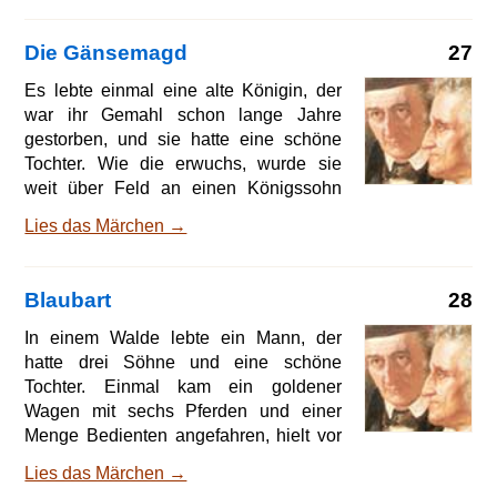
konnte das Wild und die Vögel
herbeilocken, und dann schlachtete sie,
Die Gänsemagd
27
kochte und briet es. Wenn jemand auf
hundert Schritte dem Schloß nahe kam,
Es lebte einmal eine alte Königin, der
so mußte er stillestehen und konnte sich
war ihr Gemahl schon lange Jahre
nicht von der Stelle bewegen, bis sie
gestorben, und sie hatte eine schöne
ihn lossprach; wenn aber eine keusche
Tochter. Wie die erwuchs, wurde sie
Jungfrau in diesen Kreis kam, so
weit über Feld an einen Königssohn
verwandelte sie dieselbe in einen Vogel
versprochen. Als nun die Zeit kam, wo
Lies das Märchen →
sie vermählt werden sollte und nun das
Kind in das fremde Reich abreisen
mußte, packte ihr die Alte gar viel
Blaubart
28
köstliches Gerät und Geschmeide ein,
Gold und Silber, Becher und Kleinode,
In einem Walde lebte ein Mann, der
kurz alles, was nur zu einem
hatte drei Söhne und eine schöne
königlichen Brautschatz gehörte, denn
Tochter. Einmal kam ein goldener
sie hatte ihr Kind von Herzen lieb. Auch
Wagen mit sechs Pferden und einer
gab sie ihr eine Kammerjungfer bei,
Menge Bedienten angefahren, hielt vor
welche mitreiten und die Braut in die
dem Haus still, und ein König stieg aus
Lies das Märchen →
Hände des Bräuti
und bat den Mann, er möchte ihm seine