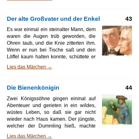
nimmermehr aus dem
gesehen hatte, und sprach 'was quälst
du dich mit Holzhacken, ich will dich
reich machen, wenn du mir versprichst,
Der alte Großvater und der Enkel
43
was hinter deiner Mühle steht.' 'Was
kann das anders sein als mein
Es war einmal ein steinalter Mann, dem
Apfelbaum?' dachte der Müller, sagte
waren die Augen trüb geworden, die
'ja,' und verschrieb es dem fremden
Ohren taub, und die Knie zitterten ihm.
Manne. Der aber lachte höhnisch und
Wenn er nun bei Tische saß und den
sagte 'nach drei Jahren will ich kommen
Löffel kaum halten konnte, schüttete er
und abholen, was mir gehört,' und ging
Suppe auf das Tischtuch, und es floß
Lies das Märchen →
fort. A
ihm auch etwas wieder aus dem Mund.
Sein Sohn und dessen Frau ekelten
sich davor, und deswegen mußte sich
Die Bienenkönigin
44
der alte Großvater endlich hinter den
Ofen in die Ecke setzen, und sie gaben
Zwei Königssöhne gingen einmal auf
ihm sein Essen in ein irdenes
Abenteuer und gerieten in ein wildes,
Schüsselchen und noch dazu nicht
wüstes Leben, so daß sie gar nicht
einmal satt; da sah er betrübt nach dem
wieder nach Haus kamen. Der jüngste,
Tisch und die Augen wurden ihm naß.
welcher der Dummling hieß, machte
Einmal auch konnten seine zittrigen
sich auf und suchte seine Brüder. Aber
Lies das Märchen →
Hände das Schüss