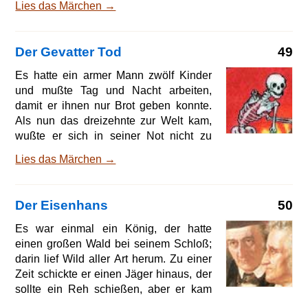
Lies das Märchen →
Vögelchens Arbeit war, daß es täglich
im Wald fliegen und Holz beibringen
müßte. Die Maus sollte Wasser tragen,
Der Gevatter Tod
49
Feuer anmachen und den Tisch decken,
die Bratwurst aber sollte kochen. Wem
Es hatte ein armer Mann zwölf Kinder
zu wohl ist, den gelüstet immer nach
und mußte Tag und Nacht arbeiten,
neuen Dingen! Also eines Tages stieß
damit er ihnen nur Brot geben konnte.
dem Vöglein unterwegs ein anderer
Als nun das dreizehnte zur Welt kam,
Vogel auf, dem es seine treffliche
wußte er sich in seiner Not nicht zu
Gelegenheit erzählte und rühmte.
helfen, lief hinaus auf die große
Lies das Märchen →
Derselbe andere Vogel schalt es abe
Landstraße und wollte den ersten, der
ihm begegnete, zu Gevatter bitten. Der
erste, der ihm begegnete, das war der
Der Eisenhans
50
liebe Gott. Der wußte schon, was er auf
dem Herzen hatte, und sprach zu ihm:
Es war einmal ein König, der hatte
Armer Mann, du dauerst mich, ich will
einen großen Wald bei seinem Schloß;
dein Kind aus der Taufe heben, will für
darin lief Wild aller Art herum. Zu einer
es sorgen und es glücklich machen auf
Zeit schickte er einen Jäger hinaus, der
Erden. Der Mann sprach: Wer bist du? -
sollte ein Reh schießen, aber er kam
Ich bin der liebe Gott. - So begehr'
nicht wieder. »Vielleicht ist ihm ein