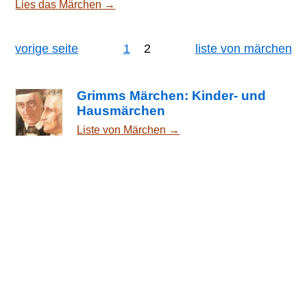
Lies das Märchen →
Unglück zugestoßen«, sagte der König
und schickte den folgenden Tag zwei
andere Jäger hinaus, die sollten ihn
vorige seite
1
2
liste von märchen
aufsuchen; aber die blieben auch weg.
Da ließ er am dritten Tag alle seine
Jäger kommen und sprach: »Streift
Grimms Märchen: Kinder- und
durch den ganzen Wald und laßt nicht
Hausmärchen
ab, bis ihr sie alle drei gefunden habt!«
Liste von Märchen →
Aber auch von diesen kam keiner
wieder heim, und von der Meute Hunde,
di