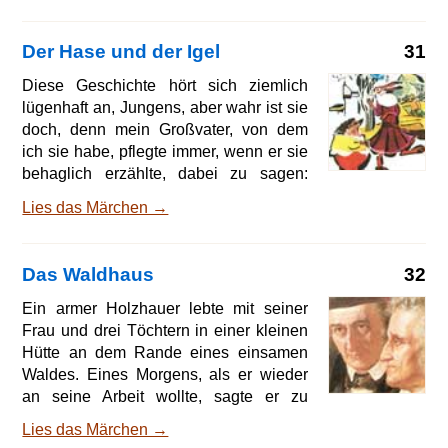
Der Hase und der Igel
31
Diese Geschichte hört sich ziemlich
lügenhaft an, Jungens, aber wahr ist sie
doch, denn mein Großvater, von dem
ich sie habe, pflegte immer, wenn er sie
behaglich erzählte, dabei zu sagen:
Wahr muß sie doch sein, mein Sohn,
Lies das Märchen →
anders könnte man sie auch gar nicht
erzählen. Und die Geschichte hat sich
so zugetragen: Es war an einem
Das Waldhaus
32
Sonntagmorgen zur Herbstzeit, gerade
als der Buchweizen blühte: die Sonne
Ein armer Holzhauer lebte mit seiner
war hell am Himmel aufgegangen, der
Frau und drei Töchtern in einer kleinen
Morgenwind ging warm über die
Hütte an dem Rande eines einsamen
Stoppeln, die Lerchen sangen in der
Waldes. Eines Morgens, als er wieder
Luft, die Bienen summten im
an seine Arbeit wollte, sagte er zu
Buchweizen, die Leute gingen in ihrem
seiner Frau: Laß mir ein Mittagsbrot von
Lies das Märchen →
Sonntagsstaat nach der Kirch
dem ältesten Mädchen hinaus in den