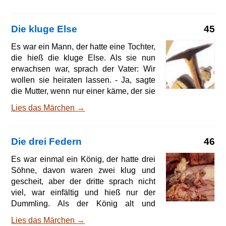
wie er sie endlich fand, verspotteten sie
ihn, daß er mit seiner Einfalt sich durch
die Welt schlagen wollte, und sie zwei
Die kluge Else
45
könnten nicht durchkommen und wären
doch viel klüger. Sie zogen alle drei
Es war ein Mann, der hatte eine Tochter,
miteinander fort und kamen an einen
die hieß die kluge Else. Als sie nun
Ameisenhaufen. Die zwei ältesten
erwachsen war, sprach der Vater: Wir
wollten ihn aufwühlen und sehen, wie
wollen sie heiraten lassen. - Ja, sagte
die kleinen Ameisen in der Angst
die Mutter, wenn nur einer käme, der sie
herumkröchen und ihre Eier forttrügen,
haben wollte! Endlich kam von weither
Lies das Märchen →
aber de
einer, der hieß Hans und hielt um sie
an; er machte aber die Bedingung, daß
die kluge Else auch recht gescheit
Die drei Federn
46
wäre. O, sprach der Vater, die hat Zwirn
im Kopf, und die Mutter sagte: Ach, die
Es war einmal ein König, der hatte drei
sieht den Wind auf der Gasse laufen
Söhne, davon waren zwei klug und
und hört die Fliegen husten. - Ja, sprach
gescheit, aber der dritte sprach nicht
der Hans, wenn sie nicht recht gescheit
viel, war einfältig und hieß nur der
ist, so nehme ich sie nicht. Als sie nun
Dummling. Als der König alt und
zu Tisch saßen
schwach ward und an sein Ende
Lies das Märchen →
dachte, wußte er nicht, welcher von