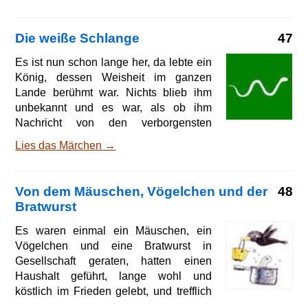
seinen Söhnen nach ihm das Reich
erben sollte. Da sprach er zu ihnen:
Die weiße Schlange
47
Zieht aus, und wer mir den feinsten
Teppich bringt, der soll nach meinem
Es ist nun schon lange her, da lebte ein
Tod König sein. Und damit es keinen
König, dessen Weisheit im ganzen
Streit unter ihnen gab, führte er sie vor
Lande berühmt war. Nichts blieb ihm
sein Schloß, blies drei Federn in die
unbekannt und es war, als ob ihm
Luft und sprach: Wie die fliegen, so sollt
Nachricht von den verborgensten
ihr ziehen. Die eine Feder flog nach
Dingen durch die Luft zugetragen
Lies das Märchen →
Osten, die and
würde. Er hatte aber eine seltsame
Sitte. Jeden Mittag, wenn von der Tafel
alles abgetragen und niemand mehr
Von dem Mäuschen, Vögelchen und der
48
zugegen war, mußte ein vertrauter
Bratwurst
Diener noch eine Schüssel bringen. Sie
war aber zugedeckt, und der Diener
Es waren einmal ein Mäuschen, ein
wußte selbst nicht, was darinlag, und
Vögelchen und eine Bratwurst in
kein Mensch wüßte es, denn der König
Gesellschaft geraten, hatten einen
deckte sie nicht eher auf und aß nicht
Haushalt geführt, lange wohl und
davon, bis er ganz allein war. Das hatte
köstlich im Frieden gelebt, und trefflich
schon lange Zeit ged
an Gütern zugenommen. Des