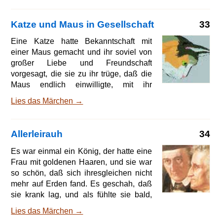
Wald bringen, ich werde sonst nicht
fertig. Und damit es sich nicht verirrt,
Katze und Maus in Gesellschaft
33
setzte er hinzu, so will ich einen Beutel
mit Hirse mitnehmen und die Körner auf
Eine Katze hatte Bekanntschaft mit
den Weg streuen. Als nun die Sonne
einer Maus gemacht und ihr soviel von
mitten über dem Walde stand, machte
großer Liebe und Freundschaft
sich das Mädchen mit einem Topf voll
vorgesagt, die sie zu ihr trüge, daß die
Suppe auf den Weg. Aber die Feld- und
Maus endlich einwilligte, mit ihr
Waldsperlinge, die Lerchen und Finke
zusammen in einem Haus zu wohnen
Lies das Märchen →
und gemeinschaftliche Wirtschaft zu
führen. Aber für den Winter müssen wir
Vorsorge tragen, sonst leiden wir
Allerleirauh
34
Hunger, sagte die Katze. Du, Mäuschen,
kannst dich nicht überallhin wagen und
Es war einmal ein König, der hatte eine
gerätst mir am Ende in eine Falle. Der
Frau mit goldenen Haaren, und sie war
gute Rat wurde also befolgt und ein
so schön, daß sich ihresgleichen nicht
Töpfchen mit Fett angekauft. Sie
mehr auf Erden fand. Es geschah, daß
wußten aber nicht, wohin sie es stellen
sie krank lag, und als fühlte sie bald,
sollten. Endlich, nach langer
daß sie sterben würde, rief sie den
Lies das Märchen →
Überlegung, sprach die K
König und sprach: »Wenn du nach